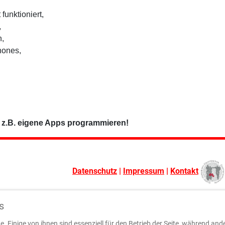
 funktioniert,
,
n,
hones,
e z.B. eigene Apps programmieren!
Datenschutz
|
Impressum
|
Kontakt
s
. Einige von ihnen sind essenziell für den Betrieb der Seite, während and